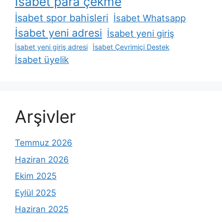
İsabet para çekme
İsabet spor bahisleri
İsabet Whatsapp
İsabet yeni adresi
İsabet yeni giriş
İsabet yeni giriş adresi
İsabet Çevrimiçi Destek
İsabet üyelik
Arşivler
Temmuz 2026
Haziran 2026
Ekim 2025
Eylül 2025
Haziran 2025