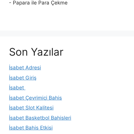
- Papara ile Para Çekme
Son Yazılar
İsabet Adresi
İsabet Giriş
İsabet
İsabet Çevrimiçi Bahis
İsabet Slot Kalitesi
İsabet Basketbol Bahisleri
İsabet Bahis Etkisi