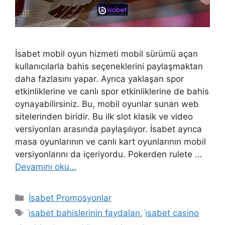
İsabet mobil oyun hizmeti mobil sürümü açan
kullanıcılarla bahis seçeneklerini paylaşmaktan
daha fazlasını yapar. Ayrıca yaklaşan spor
etkinliklerine ve canlı spor etkinliklerine de bahis
oynayabilirsiniz. Bu, mobil oyunlar sunan web
sitelerinden biridir. Bu ilk slot klasik ve video
versiyonları arasında paylaşılıyor. İsabet ayrıca
masa oyunlarının ve canlı kart oyunlarının mobil
versiyonlarını da içeriyordu. Pokerden rulete …
Devamını oku…
Kategoriler
İsabet Promosyonlar
Etiketler
i̇sabet bahislerinin faydaları
,
i̇sabet casino