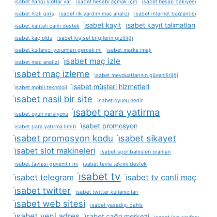
i̇sabet hangi slotlar var
i̇sabet hesabı açmak i̇çin
i̇sabet hesap bakiyesi
i̇sabet hızlı giriş
i̇sabet i̇lk yardım maç analizi
i̇sabet i̇nternet bağlantısı
i̇sabet kayit
i̇sabet kayıt talimatları
i̇sabet kaliteli canlı destek
i̇sabet kaç oldu
i̇sabet kişisel bilgilerin gizliliği
i̇sabet kullanıcı yorumları gerçek mi
i̇sabet marka i̇majı
i̇sabet maç izle
i̇sabet maç analizi
i̇sabet maç izleme
i̇sabet mevduatlarının güvenilirliği
i̇sabet müşteri hizmetleri
i̇sabet mobil teknoloji
i̇sabet nasil bir site
i̇sabet oyunu nedir
i̇sabet para yatirma
i̇sabet oyun versiyonu
i̇sabet promosyon
i̇sabet para yatırma limiti
i̇sabet promosyon kodu
i̇sabet sikayet
i̇sabet slot makineleri
i̇sabet spor bahisleri oranları
i̇sabet tavlası güvenilir mi
i̇sabet tavla teknik destek
i̇sabet tv
i̇sabet telegram
i̇sabet tv canli maç
i̇sabet twitter
i̇sabet twitter kullanıcıları
i̇sabet web sitesi
i̇sabet yasadışı bahis
i̇sabet yeni adres
i̇sabet çağrı merkezi