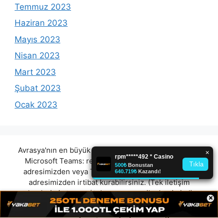
Temmuz 2023
Haziran 2023
Mayıs 2023
Nisan 2023
Mart 2023
Şubat 2023
Ocak 2023
Avrasya'nın en büyük reklam platformunda olmak için
Microsoft Teams:
reklam@avrasyamarketing.com
adresimizden veya Telegram: @Avrasyamarketing
adresimizden irtibat kurabilirsiniz. (Tek iletişim
adreslerimiz teams / telegram ve mail adresimizdir.
×
Harici hiçbir iletişim adresimiz bulunmamaktadır.
Lütfen itibar etmeyiniz.) Türkiye yasalarına göre 7258