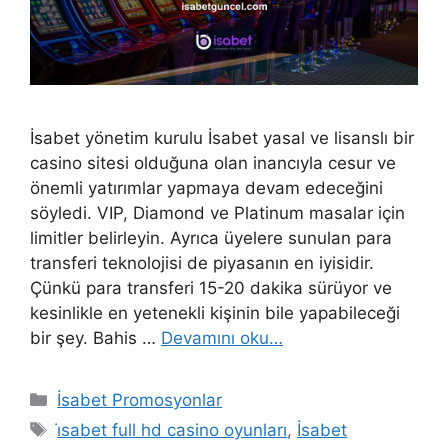
İsabet yönetim kurulu İsabet yasal ve lisanslı bir
casino sitesi olduğuna olan inancıyla cesur ve
önemli yatırımlar yapmaya devam edeceğini
söyledi. VIP, Diamond ve Platinum masalar için
limitler belirleyin. Ayrıca üyelere sunulan para
transferi teknolojisi de piyasanın en iyisidir.
Çünkü para transferi 15-20 dakika sürüyor ve
kesinlikle en yetenekli kişinin bile yapabileceği
bir şey. Bahis …
Devamını oku…
Kategoriler
İsabet Promosyonlar
Etiketler
i̇sabet full hd casino oyunları
,
İsabet