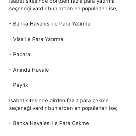
İsabet sitesinde dörtden fazla para yatırma
seçeneği vardır bunlardan en popülerleri ise;
- Banka Havalesi ile Para Yatırma
- Visa ile Para Yatırma
- Papara
- Anında Havale
- Payfix
İsabet sitesinde birden fazla para çekme
seçeneği vardır bunlardan en popülerleri ise;
- Banka Havalesi ile Para Çekme