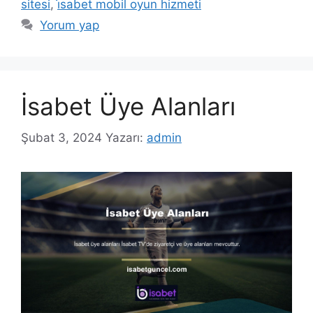
sitesi
,
i̇sabet mobil oyun hizmeti
Yorum yap
İsabet Üye Alanları
Şubat 3, 2024
Yazarı:
admin