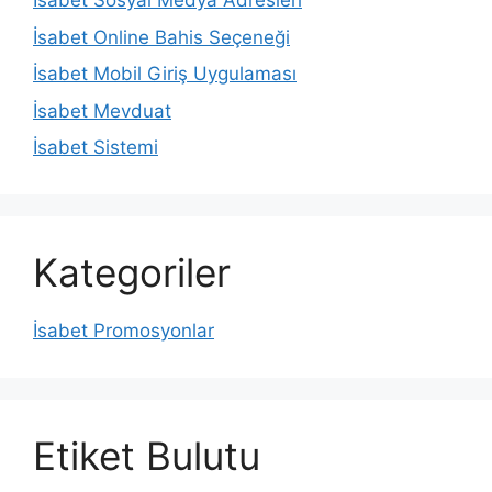
İsabet Sosyal Medya Adresleri
İsabet Online Bahis Seçeneği
İsabet Mobil Giriş Uygulaması
İsabet Mevduat
İsabet Sistemi
Kategoriler
İsabet Promosyonlar
Etiket Bulutu