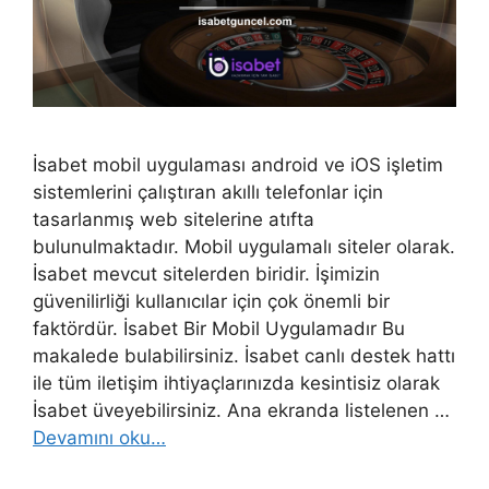
İsabet mobil uygulaması android ve iOS işletim
sistemlerini çalıştıran akıllı telefonlar için
tasarlanmış web sitelerine atıfta
bulunulmaktadır. Mobil uygulamalı siteler olarak.
İsabet mevcut sitelerden biridir. İşimizin
güvenilirliği kullanıcılar için çok önemli bir
faktördür. İsabet Bir Mobil Uygulamadır Bu
makalede bulabilirsiniz. İsabet canlı destek hattı
ile tüm iletişim ihtiyaçlarınızda kesintisiz olarak
İsabet üveyebilirsiniz. Ana ekranda listelenen …
Devamını oku…