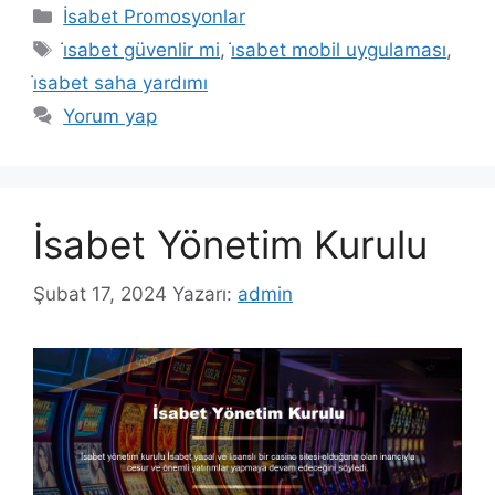
Kategoriler
İsabet Promosyonlar
Etiketler
i̇sabet güvenlir mi
,
i̇sabet mobil uygulaması
,
i̇sabet saha yardımı
Yorum yap
İsabet Yönetim Kurulu
Şubat 17, 2024
Yazarı:
admin