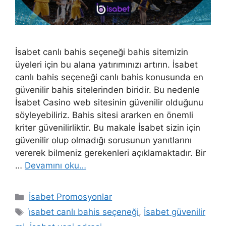
İsabet canlı bahis seçeneği bahis sitemizin
üyeleri için bu alana yatırımınızı artırın. İsabet
canlı bahis seçeneği canlı bahis konusunda en
güvenilir bahis sitelerinden biridir. Bu nedenle
İsabet Casino web sitesinin güvenilir olduğunu
söyleyebiliriz. Bahis sitesi ararken en önemli
kriter güvenilirliktir. Bu makale İsabet sizin için
güvenilir olup olmadığı sorusunun yanıtlarını
vererek bilmeniz gerekenleri açıklamaktadır. Bir
…
Devamını oku…
Kategoriler
İsabet Promosyonlar
Etiketler
i̇sabet canlı bahis seçeneği
,
İsabet güvenilir