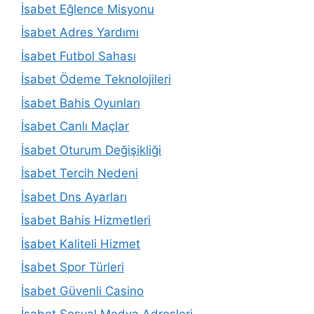
İsabet Eğlence Misyonu
İsabet Adres Yardımı
İsabet Futbol Sahası
İsabet Ödeme Teknolojileri
İsabet Bahis Oyunları
İsabet Canlı Maçlar
İsabet Oturum Değişikliği
İsabet Tercih Nedeni
İsabet Dns Ayarları
İsabet Bahis Hizmetleri
İsabet Kaliteli Hizmet
İsabet Spor Türleri
İsabet Güvenli Casino