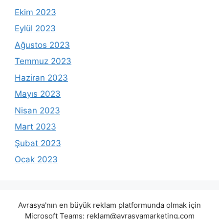
Ekim 2023
Eylül 2023
Ağustos 2023
Temmuz 2023
Haziran 2023
Mayıs 2023
Nisan 2023
Mart 2023
Şubat 2023
Ocak 2023
Avrasya'nın en büyük reklam platformunda olmak için
Microsoft Teams:
reklam@avrasyamarketing.com