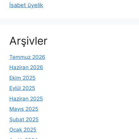
İsabet üyelik
Arşivler
Temmuz 2026
Haziran 2026
Ekim 2025
Eylül 2025
Haziran 2025
Mayıs 2025
Şubat 2025
Ocak 2025