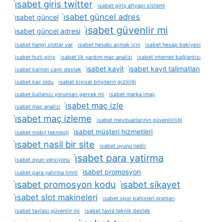
i̇sabet giris twitter
i̇sabet giriş altyapı sistemi
i̇sabet güncel adres
i̇sabet güncel
i̇sabet güvenlir mi
i̇sabet güncel adresi
i̇sabet hangi slotlar var
i̇sabet hesabı açmak i̇çin
i̇sabet hesap bakiyesi
i̇sabet hızlı giriş
i̇sabet i̇lk yardım maç analizi
i̇sabet i̇nternet bağlantısı
i̇sabet kayit
i̇sabet kayıt talimatları
i̇sabet kaliteli canlı destek
i̇sabet kaç oldu
i̇sabet kişisel bilgilerin gizliliği
i̇sabet kullanıcı yorumları gerçek mi
i̇sabet marka i̇majı
i̇sabet maç izle
i̇sabet maç analizi
i̇sabet maç izleme
i̇sabet mevduatlarının güvenilirliği
i̇sabet müşteri hizmetleri
i̇sabet mobil teknoloji
i̇sabet nasil bir site
i̇sabet oyunu nedir
i̇sabet para yatirma
i̇sabet oyun versiyonu
i̇sabet promosyon
i̇sabet para yatırma limiti
i̇sabet promosyon kodu
i̇sabet sikayet
i̇sabet slot makineleri
i̇sabet spor bahisleri oranları
i̇sabet tavlası güvenilir mi
i̇sabet tavla teknik destek