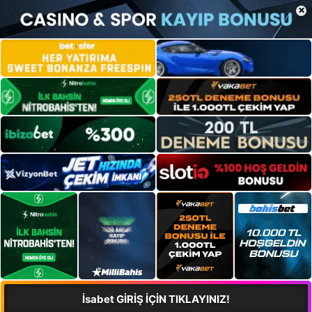
×
İsabet GİRİŞ İÇİN TIKLAYINIZ!