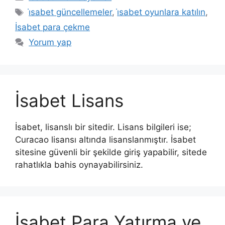
Etiketler
i̇sabet güncellemeler
,
i̇sabet oyunlara katılın
,
İsabet para çekme
Yorum yap
İsabet Lisans
İsabet, lisanslı bir sitedir. Lisans bilgileri ise;
Curacao lisansı altında lisanslanmıştır. İsabet
sitesine güvenli bir şekilde giriş yapabilir, sitede
rahatlıkla bahis oynayabilirsiniz.
İsabet Para Yatırma ve