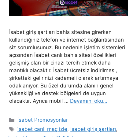
İsabet giriş şartları bahis sitesine girerken
kullandığınız telefon ve internet bağlantısından
siz sorumlusunuz. Bu nedenle işletim sistemleri
açısından İsabet canlı bahis sitesi özellikleri
gelişmiş olan bir cihazı tercih etmek daha
mantıklı olacaktır. İsabet ücretsiz indirilmesi,
şirketteki gelirinizi kademeli olarak artırmaya
odaklanıyor. Bu özel durumda alanın genel
yüksekliği ve destek bölgeleri de uygun
olacaktır. Ayrıca mobil …
Devamını oku…
Kategoriler
İsabet Promosyonlar
Etiketler
i̇sabet canli maç izle
,
i̇sabet giriş şartları
,