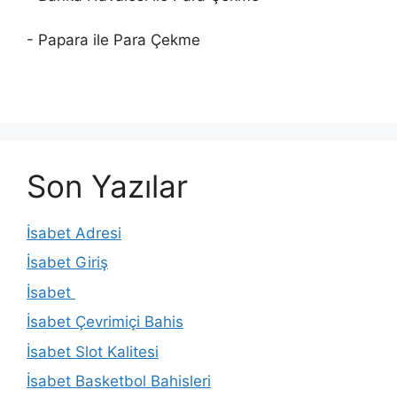
- Papara ile Para Çekme
Son Yazılar
İsabet Adresi
İsabet Giriş
İsabet
İsabet Çevrimiçi Bahis
İsabet Slot Kalitesi
İsabet Basketbol Bahisleri