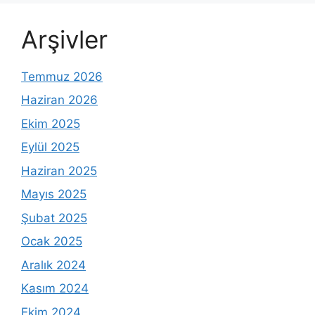
Arşivler
Temmuz 2026
Haziran 2026
Ekim 2025
Eylül 2025
Haziran 2025
Mayıs 2025
Şubat 2025
Ocak 2025
Aralık 2024
Kasım 2024
Ekim 2024