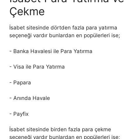
Çekme
İsabet sitesinde dörtden fazla para yatırma
seçeneği vardır bunlardan en popülerleri ise;
- Banka Havalesi ile Para Yatırma
- Visa ile Para Yatırma
- Papara
- Anında Havale
- Payfix
İsabet sitesinde birden fazla para çekme
seçeneği vardır bunlardan en popülerleri ise;