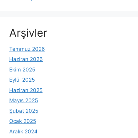
Arşivler
Temmuz 2026
Haziran 2026
Ekim 2025
Eylül 2025
Haziran 2025
Mayıs 2025
Şubat 2025
Ocak 2025
Aralık 2024