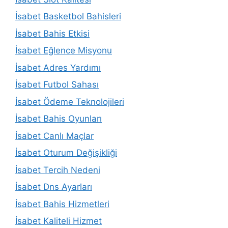
İsabet Basketbol Bahisleri
İsabet Bahis Etkisi
İsabet Eğlence Misyonu
İsabet Adres Yardımı
İsabet Futbol Sahası
İsabet Ödeme Teknolojileri
İsabet Bahis Oyunları
İsabet Canlı Maçlar
İsabet Oturum Değişikliği
İsabet Tercih Nedeni
İsabet Dns Ayarları
İsabet Bahis Hizmetleri
İsabet Kaliteli Hizmet