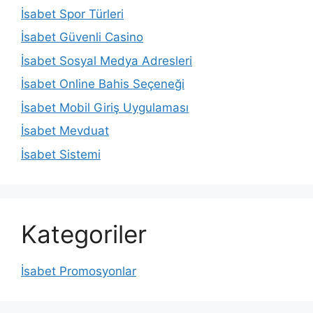
İsabet Spor Türleri
İsabet Güvenli Casino
İsabet Sosyal Medya Adresleri
İsabet Online Bahis Seçeneği
İsabet Mobil Giriş Uygulaması
İsabet Mevduat
İsabet Sistemi
Kategoriler
İsabet Promosyonlar