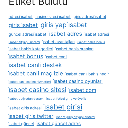
Etiket Bulutu
adresi i̇sabet
casino sitesi i̇sabet
giris adresi i̇sabet
giris yap i̇sabet
giris i̇sabet
i̇sabet adres
güncel adresi i̇sabet
i̇sabet adresi
i̇sabet avantajları
i̇sabet altyapı sistemi
i̇sabet bahis bonus
i̇sabet bahis kategorileri
i̇sabet bahis oranları
i̇sabet bonus
i̇sabet canli
i̇sabet canli destek
i̇sabet canli maç izle
i̇sabet canlı bahis nedir
i̇sabet casino oyunları
i̇sabet canlı casino hizmetleri
i̇sabet casino sitesi
i̇sabet com
i̇sabet doğrudan destek
i̇sabet futbol giriş ve üyelik
i̇sabet girisi
i̇sabet giris adresi
i̇sabet giris twitter
i̇sabet giriş altyapı sistemi
i̇sabet güncel adres
i̇sabet güncel