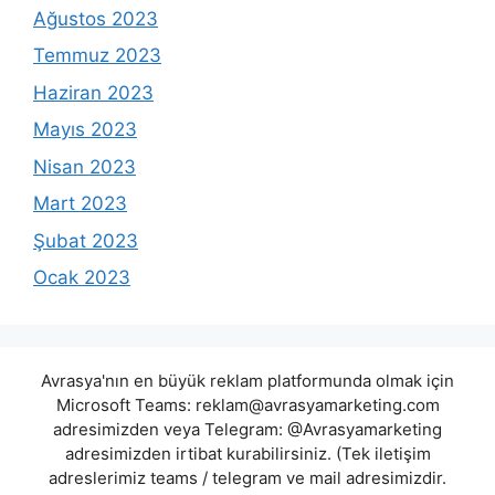
Ağustos 2023
Temmuz 2023
Haziran 2023
Mayıs 2023
Nisan 2023
Mart 2023
Şubat 2023
Ocak 2023
Avrasya'nın en büyük reklam platformunda olmak için
Microsoft Teams:
reklam@avrasyamarketing.com
adresimizden veya Telegram: @Avrasyamarketing
adresimizden irtibat kurabilirsiniz. (Tek iletişim
adreslerimiz teams / telegram ve mail adresimizdir.