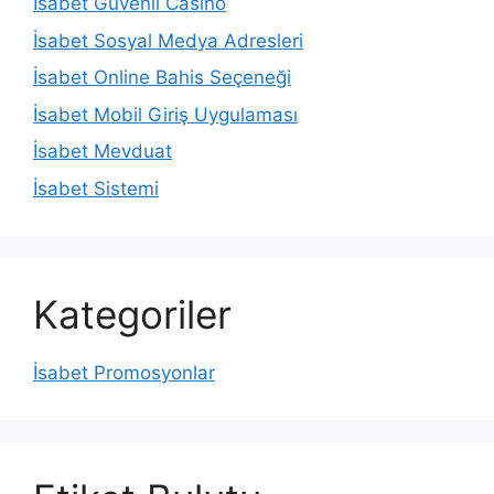
İsabet Güvenli Casino
İsabet Sosyal Medya Adresleri
İsabet Online Bahis Seçeneği
İsabet Mobil Giriş Uygulaması
İsabet Mevduat
İsabet Sistemi
Kategoriler
İsabet Promosyonlar