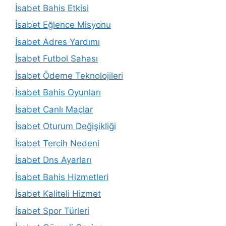
İsabet Bahis Etkisi
İsabet Eğlence Misyonu
İsabet Adres Yardımı
İsabet Futbol Sahası
İsabet Ödeme Teknolojileri
İsabet Bahis Oyunları
İsabet Canlı Maçlar
İsabet Oturum Değişikliği
İsabet Tercih Nedeni
İsabet Dns Ayarları
İsabet Bahis Hizmetleri
İsabet Kaliteli Hizmet
İsabet Spor Türleri