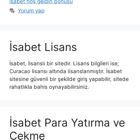
i̇sabet hoş geldin bonusu
Yorum yap
İsabet Lisans
İsabet, lisanslı bir sitedir. Lisans bilgileri ise;
Curacao lisansı altında lisanslanmıştır. İsabet
sitesine güvenli bir şekilde giriş yapabilir, sitede
rahatlıkla bahis oynayabilirsiniz.
İsabet Para Yatırma ve
Çekme