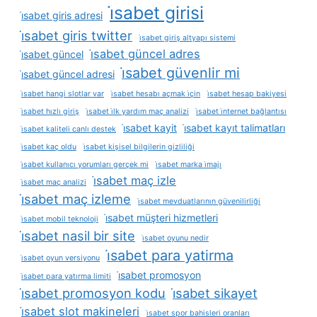
i̇sabet girisi
i̇sabet giris adresi
i̇sabet giris twitter
i̇sabet giriş altyapı sistemi
i̇sabet güncel adres
i̇sabet güncel
i̇sabet güvenlir mi
i̇sabet güncel adresi
i̇sabet hangi slotlar var
i̇sabet hesabı açmak i̇çin
i̇sabet hesap bakiyesi
i̇sabet hızlı giriş
i̇sabet i̇lk yardım maç analizi
i̇sabet i̇nternet bağlantısı
i̇sabet kayit
i̇sabet kayıt talimatları
i̇sabet kaliteli canlı destek
i̇sabet kaç oldu
i̇sabet kişisel bilgilerin gizliliği
i̇sabet kullanıcı yorumları gerçek mi
i̇sabet marka i̇majı
i̇sabet maç izle
i̇sabet maç analizi
i̇sabet maç izleme
i̇sabet mevduatlarının güvenilirliği
i̇sabet müşteri hizmetleri
i̇sabet mobil teknoloji
i̇sabet nasil bir site
i̇sabet oyunu nedir
i̇sabet para yatirma
i̇sabet oyun versiyonu
i̇sabet promosyon
i̇sabet para yatırma limiti
i̇sabet promosyon kodu
i̇sabet sikayet
i̇sabet slot makineleri
i̇sabet spor bahisleri oranları