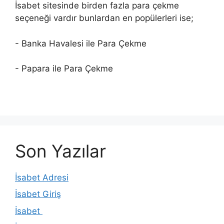
İsabet sitesinde birden fazla para çekme
seçeneği vardır bunlardan en popülerleri ise;
- Banka Havalesi ile Para Çekme
- Papara ile Para Çekme
Son Yazılar
İsabet Adresi
İsabet Giriş
İsabet