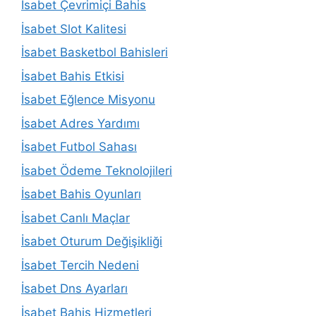
İsabet Çevrimiçi Bahis
İsabet Slot Kalitesi
İsabet Basketbol Bahisleri
İsabet Bahis Etkisi
İsabet Eğlence Misyonu
İsabet Adres Yardımı
İsabet Futbol Sahası
İsabet Ödeme Teknolojileri
İsabet Bahis Oyunları
İsabet Canlı Maçlar
İsabet Oturum Değişikliği
İsabet Tercih Nedeni
İsabet Dns Ayarları
İsabet Bahis Hizmetleri