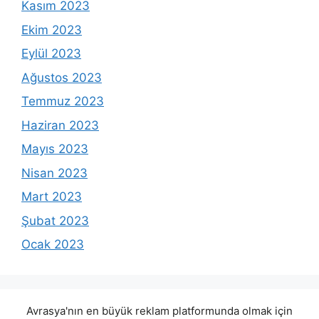
Kasım 2023
Ekim 2023
Eylül 2023
Ağustos 2023
Temmuz 2023
Haziran 2023
Mayıs 2023
Nisan 2023
Mart 2023
Şubat 2023
Ocak 2023
Avrasya'nın en büyük reklam platformunda olmak için