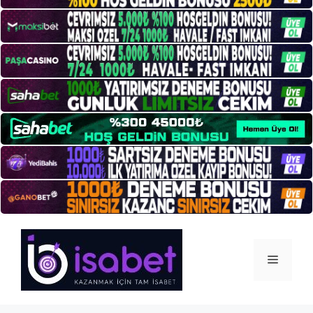
İçeriğe
atla
Menü