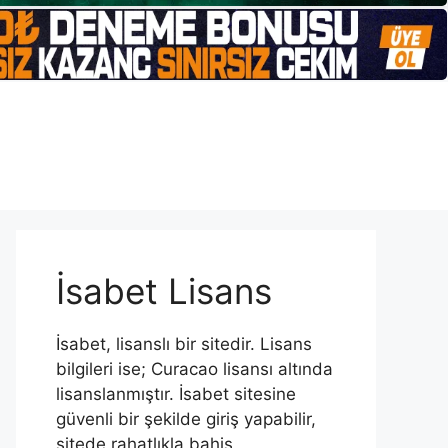
İsabet Lisans
İsabet, lisanslı bir sitedir. Lisans
bilgileri ise; Curacao lisansı altında
lisanslanmıştır. İsabet sitesine
güvenli bir şekilde giriş yapabilir,
sitede rahatlıkla bahis