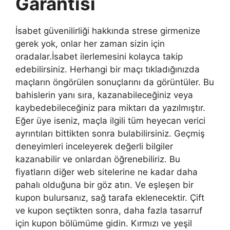
Garantisi
İsabet güvenilirliği hakkında strese girmenize
gerek yok, onlar her zaman sizin için
oradalar.İsabet ilerlemesini kolayca takip
edebilirsiniz. Herhangi bir maçı tıkladığınızda
maçların öngörülen sonuçlarını da görüntüler. Bu
bahislerin yanı sıra, kazanabileceğiniz veya
kaybedebileceğiniz para miktarı da yazılmıştır.
Eğer üye iseniz, maçla ilgili tüm heyecan verici
ayrıntıları bittikten sonra bulabilirsiniz. Geçmiş
deneyimleri inceleyerek değerli bilgiler
kazanabilir ve onlardan öğrenebiliriz. Bu
fiyatların diğer web sitelerine ne kadar daha
pahalı olduğuna bir göz atın. Ve eşleşen bir
kupon bulursanız, sağ tarafa eklenecektir. Çift
ve kupon seçtikten sonra, daha fazla tasarruf
için kupon bölümüme gidin. Kırmızı ve yeşil