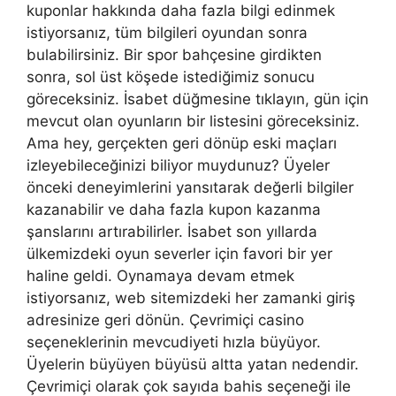
kuponlar hakkında daha fazla bilgi edinmek
istiyorsanız, tüm bilgileri oyundan sonra
bulabilirsiniz. Bir spor bahçesine girdikten
sonra, sol üst köşede istediğimiz sonucu
göreceksiniz. İsabet düğmesine tıklayın, gün için
mevcut olan oyunların bir listesini göreceksiniz.
Ama hey, gerçekten geri dönüp eski maçları
izleyebileceğinizi biliyor muydunuz? Üyeler
önceki deneyimlerini yansıtarak değerli bilgiler
kazanabilir ve daha fazla kupon kazanma
şanslarını artırabilirler. İsabet son yıllarda
ülkemizdeki oyun severler için favori bir yer
haline geldi. Oynamaya devam etmek
istiyorsanız, web sitemizdeki her zamanki giriş
adresinize geri dönün. Çevrimiçi casino
seçeneklerinin mevcudiyeti hızla büyüyor.
Üyelerin büyüyen büyüsü altta yatan nedendir.
Çevrimiçi olarak çok sayıda bahis seçeneği ile