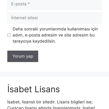
E-
posta
İnternet
sitesi
Daha sonraki yorumlarımda kullanılması için
adım, e-posta adresim ve site adresim bu
tarayıcıya kaydedilsin.
İsabet Lisans
İsabet, lisanslı bir sitedir. Lisans bilgileri ise;
Curacao lisansı altında lisanslanmıştır. İsabet