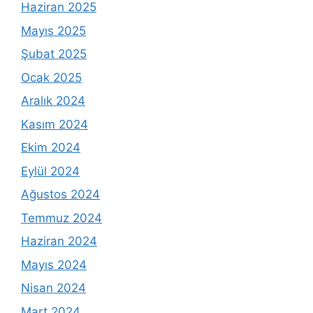
Haziran 2025
Mayıs 2025
Şubat 2025
Ocak 2025
Aralık 2024
Kasım 2024
Ekim 2024
Eylül 2024
Ağustos 2024
Temmuz 2024
Haziran 2024
Mayıs 2024
Nisan 2024
Mart 2024