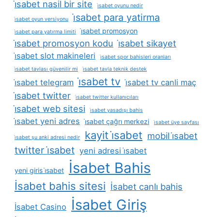
i̇sabet nasil bir site
i̇sabet oyunu nedir
i̇sabet para yatirma
i̇sabet oyun versiyonu
i̇sabet promosyon
i̇sabet para yatırma limiti
i̇sabet promosyon kodu
i̇sabet sikayet
i̇sabet slot makineleri
i̇sabet spor bahisleri oranları
i̇sabet tavlası güvenilir mi
i̇sabet tavla teknik destek
i̇sabet tv
i̇sabet telegram
i̇sabet tv canli maç
i̇sabet twitter
i̇sabet twitter kullanıcıları
i̇sabet web sitesi
i̇sabet yasadışı bahis
i̇sabet yeni adres
i̇sabet çağrı merkezi
i̇sabet üye sayfası
kayit i̇sabet
mobil i̇sabet
i̇sabet şu anki adresi nedir
twitter i̇sabet
yeni adresi i̇sabet
İsabet Bahis
yeni giris i̇sabet
İsabet bahis sitesi
İsabet canlı bahis
İsabet Giriş
İsabet Casino