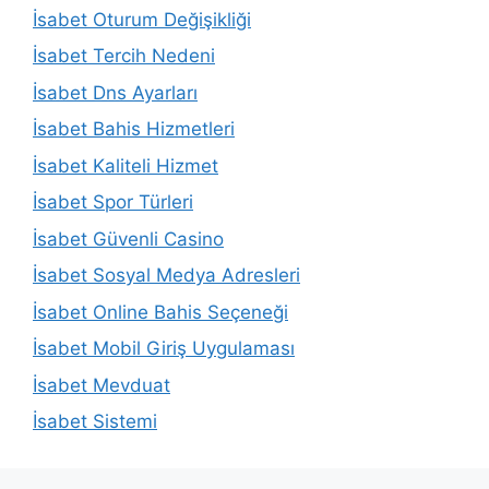
İsabet Oturum Değişikliği
İsabet Tercih Nedeni
İsabet Dns Ayarları
İsabet Bahis Hizmetleri
İsabet Kaliteli Hizmet
İsabet Spor Türleri
İsabet Güvenli Casino
İsabet Sosyal Medya Adresleri
İsabet Online Bahis Seçeneği
İsabet Mobil Giriş Uygulaması
İsabet Mevduat
İsabet Sistemi