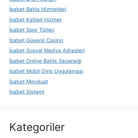
İsabet Bahis Hizmetleri
İsabet Kaliteli Hizmet
İsabet Spor Türleri
İsabet Güvenli Casino
İsabet Sosyal Medya Adresleri
İsabet Online Bahis Seçeneği
İsabet Mobil Giriş Uygulaması
İsabet Mevduat
İsabet Sistemi
Kategoriler