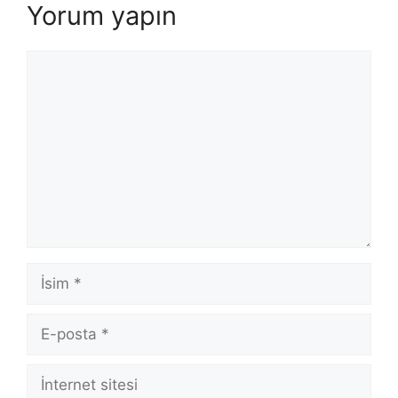
Yorum yapın
Yorum
İsim
E-
posta
İnternet
sitesi