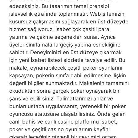
edeceksiniz. Bu tasarımın temel prensibi
işlevsellik etrafında toplanmıştır. Web sitemizin
kusursuz çalışmasını sağlayarak en üst düzeyde
hizmet sağlıyoruz. İsabet çok çeşitli para
yatırma ve çekme seçenekleri sunar. Ayrıca
üyeler sınırlamalarla geçiş yapma esnekliğine
sahiptir. Deneyiminizi en üst düzeye çıkarmak
için yeni İsabet listesi şiddetle tavsiye edilir. Bu
makale, oynanabilecek çeşitli poker oyunlarını
kapsayan, pokerin sınıfa dahil edilmesine ilişkin
değerli bilgiler sunmaktadır. Makalenin tamamını
okuduktan sonra gerçek poker oynayarak bir
şans verebilirsiniz. Talimatlarımızı anlar ve
bunları ustaca uygularsanız, yetenekli bir poker
oyuncusu statüsüne ulaşabilirsiniz. Önde gelen
canlı bahis ve canlı casino platformu İsabet,
poker ve çeşitli casino oyunlarının keyfini
çıkarabileceğiniz güvenli bir çevrimiçi ortam