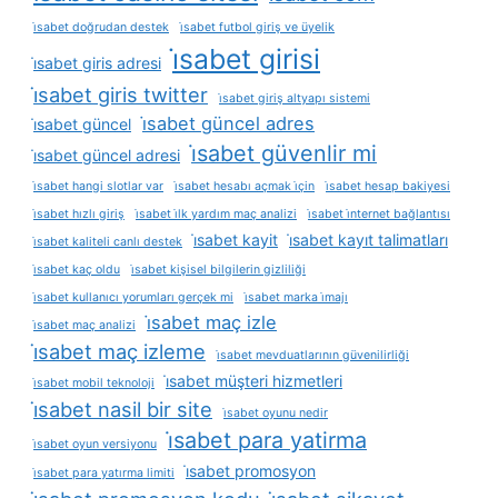
i̇sabet doğrudan destek
i̇sabet futbol giriş ve üyelik
i̇sabet girisi
i̇sabet giris adresi
i̇sabet giris twitter
i̇sabet giriş altyapı sistemi
i̇sabet güncel adres
i̇sabet güncel
i̇sabet güvenlir mi
i̇sabet güncel adresi
i̇sabet hangi slotlar var
i̇sabet hesabı açmak i̇çin
i̇sabet hesap bakiyesi
i̇sabet hızlı giriş
i̇sabet i̇lk yardım maç analizi
i̇sabet i̇nternet bağlantısı
i̇sabet kayit
i̇sabet kayıt talimatları
i̇sabet kaliteli canlı destek
i̇sabet kaç oldu
i̇sabet kişisel bilgilerin gizliliği
i̇sabet kullanıcı yorumları gerçek mi
i̇sabet marka i̇majı
i̇sabet maç izle
i̇sabet maç analizi
i̇sabet maç izleme
i̇sabet mevduatlarının güvenilirliği
i̇sabet müşteri hizmetleri
i̇sabet mobil teknoloji
i̇sabet nasil bir site
i̇sabet oyunu nedir
i̇sabet para yatirma
i̇sabet oyun versiyonu
i̇sabet promosyon
i̇sabet para yatırma limiti