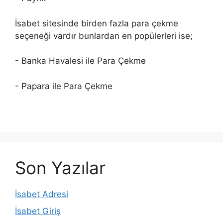
İsabet sitesinde birden fazla para çekme
seçeneği vardır bunlardan en popülerleri ise;
- Banka Havalesi ile Para Çekme
- Papara ile Para Çekme
Son Yazılar
İsabet Adresi
İsabet Giriş