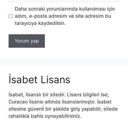
Daha sonraki yorumlarımda kullanılması için
adım, e-posta adresim ve site adresim bu
tarayıcıya kaydedilsin.
İsabet Lisans
İsabet, lisanslı bir sitedir. Lisans bilgileri ise;
Curacao lisansı altında lisanslanmıştır. İsabet
sitesine güvenli bir şekilde giriş yapabilir, sitede
rahatlıkla bahis oynayabilirsiniz.