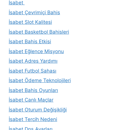
İsabet
İsabet Çevrimiçi Bahis
İsabet Slot Kalitesi
İsabet Basketbol Bahisleri
İsabet Bahis Etkisi
İsabet Eğlence Misyonu
İsabet Adres Yardımı
İsabet Futbol Sahası
İsabet Ödeme Teknolojileri
İsabet Bahis Oyunları
İsabet Canlı Maçlar
İsabet Oturum Değişikliği
İsabet Tercih Nedeni
İsabet Dns Ayarları