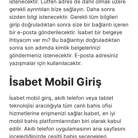
istenecektir. Lütfen adres de dahil olmak üzere
gerekli ayrıntıları bize sağlayın. Daha sonra
sizden bilgi istenecektir. Gerekli tüm bilgileri
girip doğruladıktan sonra size bir bağlantı içeren
bir e-posta gönderilecektir. İsabet bir belgeye
ihtiyacım var mı? Bu bağlantıyı doğruladıktan
sonra son adımda kimlik belgelerinizi
göndermeniz istenecektir. E-posta adresiniz
yazışmalar için kullanılacaktır.
İsabet Mobil Giriş
İsabet mobil giriş, akıllı telefon veya tablet
teknolojisi aracılığıyla tüm canlı bahis ofisi
hizmetlerine erişmenizi sağlar.İsabet, en iyi
mobil bahis platformlarından biri olarak kabul
edilir. Akıllı telefon uygulamasının ana sayfasını
incelediğinizde çeşitli bahis seçenekleri