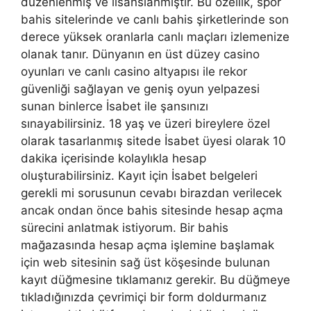
düzenlenmiş ve lisanslanmıştır. Bu özellik, spor
bahis sitelerinde ve canlı bahis şirketlerinde son
derece yüksek oranlarla canlı maçları izlemenize
olanak tanır. Dünyanın en üst düzey casino
oyunları ve canlı casino altyapısı ile rekor
güvenliği sağlayan ve geniş oyun yelpazesi
sunan binlerce İsabet ile şansınızı
sınayabilirsiniz. 18 yaş ve üzeri bireylere özel
olarak tasarlanmış sitede İsabet üyesi olarak 10
dakika içerisinde kolaylıkla hesap
oluşturabilirsiniz. Kayıt için İsabet belgeleri
gerekli mi sorusunun cevabı birazdan verilecek
ancak ondan önce bahis sitesinde hesap açma
sürecini anlatmak istiyorum. Bir bahis
mağazasında hesap açma işlemine başlamak
için web sitesinin sağ üst köşesinde bulunan
kayıt düğmesine tıklamanız gerekir. Bu düğmeye
tıkladığınızda çevrimiçi bir form doldurmanız