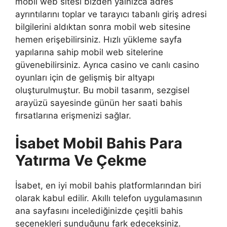
mobil web sitesi bizden yalnızca adres
ayrıntılarını toplar ve tarayıcı tabanlı giriş adresi
bilgilerini aldıktan sonra mobil web sitesine
hemen erişebilirsiniz. Hızlı yükleme sayfa
yapılarına sahip mobil web sitelerine
güvenebilirsiniz. Ayrıca casino ve canlı casino
oyunları için de gelişmiş bir altyapı
oluşturulmuştur. Bu mobil tasarım, sezgisel
arayüzü sayesinde günün her saati bahis
fırsatlarına erişmenizi sağlar.
İsabet Mobil Bahis Para
Yatırma Ve Çekme
İsabet, en iyi mobil bahis platformlarından biri
olarak kabul edilir. Akıllı telefon uygulamasının
ana sayfasını incelediğinizde çeşitli bahis
seçenekleri sunduğunu fark edeceksiniz.