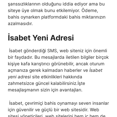
şanssızlıklarının olduğunu iddia ediyor ama bu
siteye üye olmak bunu etkilemiyor. Ödeme,
bahis oynarken platformdaki bahis miktarınızın
azalmasıdır.
İsabet Yeni Adresi
İsabet gönderdiği SMS, web siteniz için önemli
bir faydadır. Bu mesajlarda iletilen bilgiler birçok
kişiye kafa karıştırıcı görünebilir, ancak oturum
açmanıza gerek kalmadan haberler ve
İsabet
yeni adresi
site etkinlikleri hakkında
zahmetsizce güncel kalabilirsiniz.İşte
mesajlaşmanın sizin için avantajları.
İsabet, çevrimiçi bahis oynamayı seven insanlar
için güvenilir ve güçlü bir web sitesidir. Web
sitesi yöneticileri, web sitelerini hem iç hem de