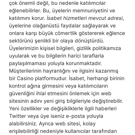
çok önemli değil, bu nedenle katılımcılar
eğlenebilirler. Bu, üyelerin memnuniyetini ve
katılımını korur.
İsabet hizmetleri mevcut adresi
,
üyelerine olağanüstü faydalar sağlayarak ve
onlara karşı büyük cömertlik göstererek eğlence
sektörünü şenlikli bir olaya dönüştürdü.
Üyelerimizin kişisel bilgileri, gizlilik politikamıza
uyularak ve bu bilgilerin harici taraflarla
paylaşılmaması yoluyla korunmaktadır.
Müşterilerinin hayranlığını ve ilgisini kazanmış
bir Casino platformudur. İsabet, herhangi birinin
kontrol ağına girmesini veya katılımcıların
güvenliğini ihlal etmesini önlemek için web
sitesinin adını yeni giriş bilgileriyle değiştirebilir.
Yeni özellikler ve değişikliklerle ilgili haberleri
Twitter veya üye iseniz e-posta yoluyla
alabilirsiniz. Ayrıca web sitesi, kolay
erişilebilirliği nedeniyle kullanıcılar tarafından