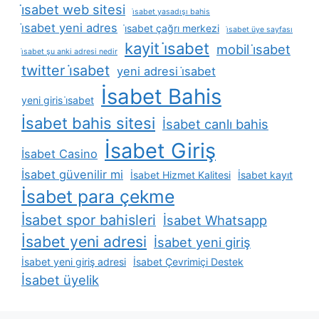
i̇sabet web sitesi
i̇sabet yasadışı bahis
i̇sabet yeni adres
i̇sabet çağrı merkezi
i̇sabet üye sayfası
kayit i̇sabet
mobil i̇sabet
i̇sabet şu anki adresi nedir
twitter i̇sabet
yeni adresi i̇sabet
İsabet Bahis
yeni giris i̇sabet
İsabet bahis sitesi
İsabet canlı bahis
İsabet Giriş
İsabet Casino
İsabet güvenilir mi
İsabet Hizmet Kalitesi
İsabet kayıt
İsabet para çekme
İsabet spor bahisleri
İsabet Whatsapp
İsabet yeni adresi
İsabet yeni giriş
İsabet yeni giriş adresi
İsabet Çevrimiçi Destek
İsabet üyelik