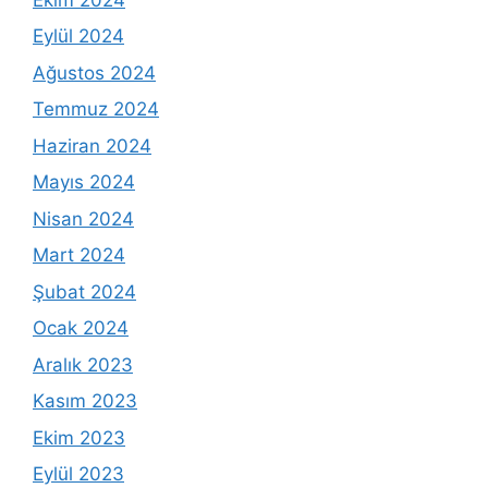
Eylül 2024
Ağustos 2024
Temmuz 2024
Haziran 2024
Mayıs 2024
Nisan 2024
Mart 2024
Şubat 2024
Ocak 2024
Aralık 2023
Kasım 2023
Ekim 2023
Eylül 2023