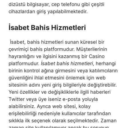
dizüstü bilgisayar, cep telefonu gibi çeşitli
cihazlardan giriş yapılabilmektedir.
İsabet Bahis Hizmetleri
İsabet, bahis hizmetleri sunan küresel bir
çevrimiçi bahis platformudur. Müşterilerinin
hayranlığını ve ilgisini kazanmış bir Casino
platformudur.
İsabet bahis hizmetleri
, herhangi
birinin kontrol ağına girmesini veya katılımcıların
güvenliğini ihlal etmesini önlemek için web
sitesinin adını yeni giriş bilgileriyle değiştirebilir.
Yeni özellikler ve değişikliklerle ilgili haberleri
Twitter veya üye iseniz e-posta yoluyla
alabilirsiniz. Ayrıca web sitesi, kolay
erişilebilirliği nedeniyle kullanıcılar tarafından
sıklıkla ilk seçenek olarak seçilmektedir. Zaman
zaman site kullanılamıyor ancak bu sorunun