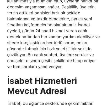
kullanılmasıyla mümkün olup, üyelerin harika bir
deneyim yaşamasını sağlar. Çeşitlilik, üyelerin
tercih ettikleri bahisleri hızlı bir şekilde
bulmalarına ve takdir etmelerine, ayrıca yeni
fırsatları keşfetmelerine olanak tanır. İsabet
üyeleri, günün 24 saati hizmet veren canlı
destek hattından her zaman yardım alabiliyor ve
sitede karşılaştıkları her türlü sorun, onları
güvende tutmak için hızlı ve etkili bir şekilde
çözülüyor. Bu canlı sohbet, üyelere sorular ve
endişeler dışında çeşitli şekillerde hitap ediyor
ve tüm sorulara yanıt veriyor.
İsabet Hizmetleri
Mevcut Adresi
İsabet, bu eğlence sektöründe çekim miktarı