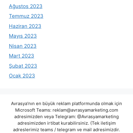
Ağustos 2023
Temmuz 2023
Haziran 2023
Mayıs 2023
Nisan 2023
Mart 2023
Şubat 2023
Ocak 2023
Avrasya'nın en büyük reklam platformunda olmak için
Microsoft Teams:
reklam@avrasyamarketing.com
adresimizden veya Telegram: @Avrasyamarketing
adresimizden irtibat kurabilirsiniz. (Tek iletişim
adreslerimiz teams / telegram ve mail adresimizdir.