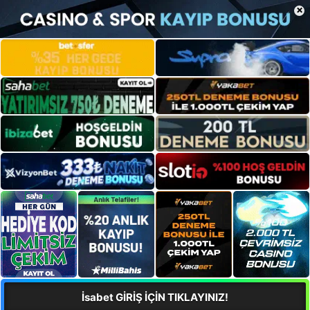
×
İsabet GİRİŞ İÇİN TIKLAYINIZ!