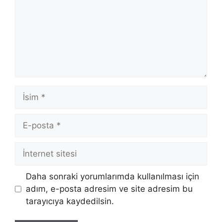
İsim
E-
posta
İnternet
sitesi
Daha sonraki yorumlarımda kullanılması için
adım, e-posta adresim ve site adresim bu
tarayıcıya kaydedilsin.