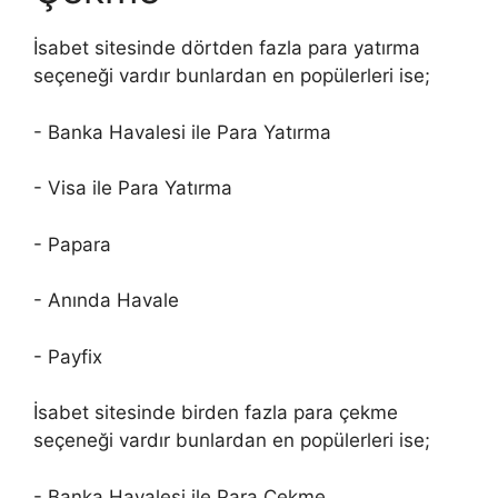
İsabet sitesinde dörtden fazla para yatırma
seçeneği vardır bunlardan en popülerleri ise;
- Banka Havalesi ile Para Yatırma
- Visa ile Para Yatırma
- Papara
- Anında Havale
- Payfix
İsabet sitesinde birden fazla para çekme
seçeneği vardır bunlardan en popülerleri ise;
- Banka Havalesi ile Para Çekme