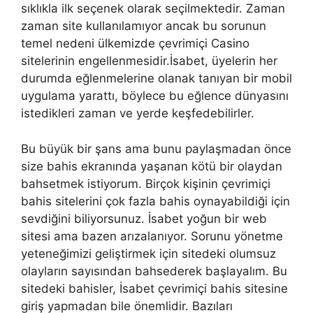
sıklıkla ilk seçenek olarak seçilmektedir. Zaman
zaman site kullanılamıyor ancak bu sorunun
temel nedeni ülkemizde çevrimiçi Casino
sitelerinin engellenmesidir.İsabet, üyelerin her
durumda eğlenmelerine olanak tanıyan bir mobil
uygulama yarattı, böylece bu eğlence dünyasını
istedikleri zaman ve yerde keşfedebilirler.
Bu büyük bir şans ama bunu paylaşmadan önce
size bahis ekranında yaşanan kötü bir olaydan
bahsetmek istiyorum. Birçok kişinin çevrimiçi
bahis sitelerini çok fazla bahis oynayabildiği için
sevdiğini biliyorsunuz. İsabet yoğun bir web
sitesi ama bazen arızalanıyor. Sorunu yönetme
yeteneğimizi geliştirmek için sitedeki olumsuz
olayların sayısından bahsederek başlayalım. Bu
sitedeki bahisler, İsabet çevrimiçi bahis sitesine
giriş yapmadan bile önemlidir. Bazıları