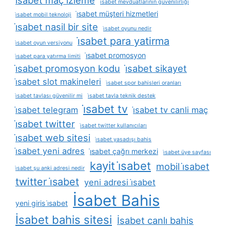
i̇sabet maç izleme
i̇sabet mevduatlarının güvenilirliği
i̇sabet müşteri hizmetleri
i̇sabet mobil teknoloji
i̇sabet nasil bir site
i̇sabet oyunu nedir
i̇sabet para yatirma
i̇sabet oyun versiyonu
i̇sabet promosyon
i̇sabet para yatırma limiti
i̇sabet promosyon kodu
i̇sabet sikayet
i̇sabet slot makineleri
i̇sabet spor bahisleri oranları
i̇sabet tavlası güvenilir mi
i̇sabet tavla teknik destek
i̇sabet tv
i̇sabet telegram
i̇sabet tv canli maç
i̇sabet twitter
i̇sabet twitter kullanıcıları
i̇sabet web sitesi
i̇sabet yasadışı bahis
i̇sabet yeni adres
i̇sabet çağrı merkezi
i̇sabet üye sayfası
kayit i̇sabet
mobil i̇sabet
i̇sabet şu anki adresi nedir
twitter i̇sabet
yeni adresi i̇sabet
İsabet Bahis
yeni giris i̇sabet
İsabet bahis sitesi
İsabet canlı bahis