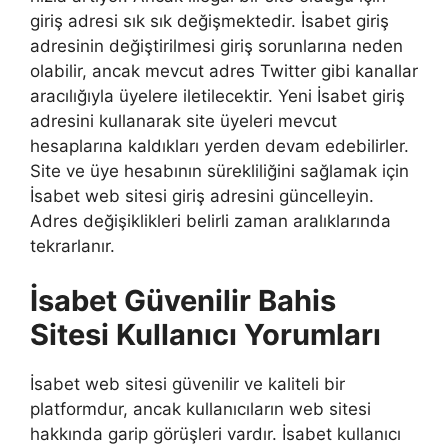
giriş adresi sık sık değişmektedir. İsabet giriş
adresinin değiştirilmesi giriş sorunlarına neden
olabilir, ancak mevcut adres Twitter gibi kanallar
aracılığıyla üyelere iletilecektir. Yeni İsabet giriş
adresini kullanarak site üyeleri mevcut
hesaplarına kaldıkları yerden devam edebilirler.
Site ve üye hesabının sürekliliğini sağlamak için
İsabet web sitesi giriş adresini güncelleyin.
Adres değişiklikleri belirli zaman aralıklarında
tekrarlanır.
İsabet Güvenilir Bahis
Sitesi Kullanıcı Yorumları
İsabet web sitesi güvenilir ve kaliteli bir
platformdur, ancak kullanıcıların web sitesi
hakkında garip görüşleri vardır. İsabet kullanıcı