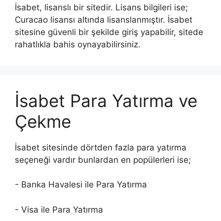
İsabet, lisanslı bir sitedir. Lisans bilgileri ise;
Curacao lisansı altında lisanslanmıştır. İsabet
sitesine güvenli bir şekilde giriş yapabilir, sitede
rahatlıkla bahis oynayabilirsiniz.
İsabet Para Yatırma ve
Çekme
İsabet sitesinde dörtden fazla para yatırma
seçeneği vardır bunlardan en popülerleri ise;
- Banka Havalesi ile Para Yatırma
- Visa ile Para Yatırma