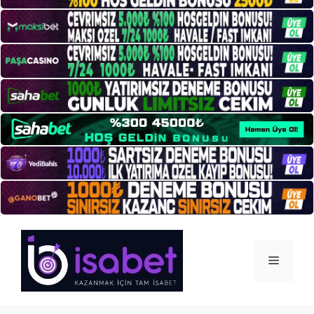
İçeriğe
atla
Menü