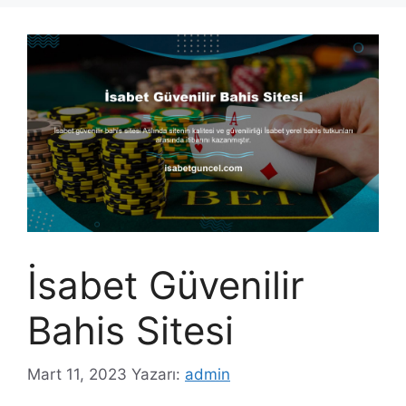
İsabet Güvenilir
Bahis Sitesi
Mart 11, 2023
Yazarı:
admin