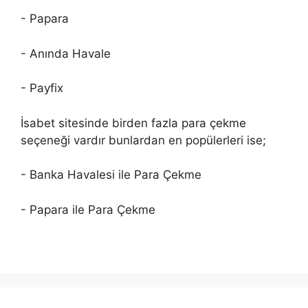
- Papara
- Anında Havale
- Payfix
İsabet sitesinde birden fazla para çekme
seçeneği vardır bunlardan en popülerleri ise;
- Banka Havalesi ile Para Çekme
- Papara ile Para Çekme