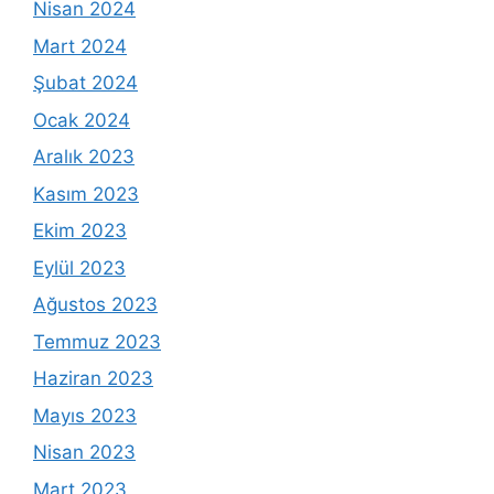
Nisan 2024
Mart 2024
Şubat 2024
Ocak 2024
Aralık 2023
Kasım 2023
Ekim 2023
Eylül 2023
Ağustos 2023
Temmuz 2023
Haziran 2023
Mayıs 2023
Nisan 2023
Mart 2023