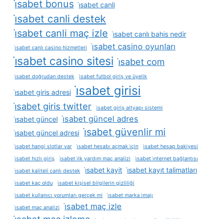
i̇sabet bonus
i̇sabet canli
i̇sabet canli destek
i̇sabet canli maç izle
i̇sabet canlı bahis nedir
i̇sabet casino oyunları
i̇sabet canlı casino hizmetleri
i̇sabet casino sitesi
i̇sabet com
i̇sabet doğrudan destek
i̇sabet futbol giriş ve üyelik
i̇sabet girisi
i̇sabet giris adresi
i̇sabet giris twitter
i̇sabet giriş altyapı sistemi
i̇sabet güncel adres
i̇sabet güncel
i̇sabet güvenlir mi
i̇sabet güncel adresi
i̇sabet hangi slotlar var
i̇sabet hesabı açmak i̇çin
i̇sabet hesap bakiyesi
i̇sabet hızlı giriş
i̇sabet i̇lk yardım maç analizi
i̇sabet i̇nternet bağlantısı
i̇sabet kayit
i̇sabet kayıt talimatları
i̇sabet kaliteli canlı destek
i̇sabet kaç oldu
i̇sabet kişisel bilgilerin gizliliği
i̇sabet kullanıcı yorumları gerçek mi
i̇sabet marka i̇majı
i̇sabet maç izle
i̇sabet maç analizi