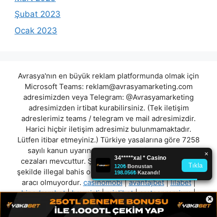
Şubat 2023
Ocak 2023
Avrasya'nın en büyük reklam platformunda olmak için
Microsoft Teams:
reklam@avrasyamarketing.com
adresimizden veya Telegram: @Avrasyamarketing
adresimizden irtibat kurabilirsiniz. (Tek iletişim
adreslerimiz teams / telegram ve mail adresimizdir.
Harici hiçbir iletişim adresimiz bulunmamaktadır.
Lütfen itibar etmeyiniz.) Türkiye yasalarına göre 7258
sayılı kanun uyarınca yasa dışı bahis oynamanın
cezaları mevcuttur. Şu an bulunduğunuz site hiç bir
şekilde illegal bahis oyunları oynatmıyor ve oynamaya
aracı olmuyordur.
casinomobi
|
avantajbet
|
lilabet
|
hipodrombet
|
baymisli
|
mislibet
|
cratospremium
|
×
betpalms