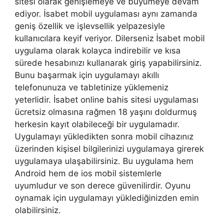
sitesi olarak genişlemeye ve büyümeye devam
ediyor. İsabet mobil uygulaması aynı zamanda
geniş özellik ve işlevsellik yelpazesiyle
kullanıcılara keyif veriyor. Dilerseniz İsabet mobil
uygulama olarak kolayca indirebilir ve kısa
sürede hesabınızı kullanarak giriş yapabilirsiniz.
Bunu başarmak için uygulamayı akıllı
telefonunuza ve tabletinize yüklemeniz
yeterlidir. İsabet online bahis sitesi uygulaması
ücretsiz olmasına rağmen 18 yaşını doldurmuş
herkesin kayıt olabileceği bir uygulamadır.
Uygulamayı yükledikten sonra mobil cihazınız
üzerinden kişisel bilgilerinizi uygulamaya girerek
uygulamaya ulaşabilirsiniz. Bu uygulama hem
Android hem de ios mobil sistemlerle
uyumludur ve son derece güvenilirdir. Oyunu
oynamak için uygulamayı yüklediğinizden emin
olabilirsiniz.