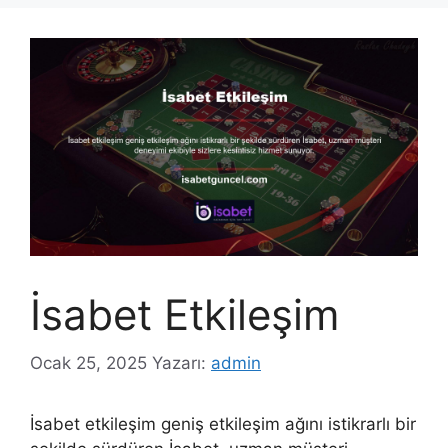
İsabet Etkileşim
Ocak 25, 2025
Yazarı:
admin
İsabet etkileşim geniş etkileşim ağını istikrarlı bir