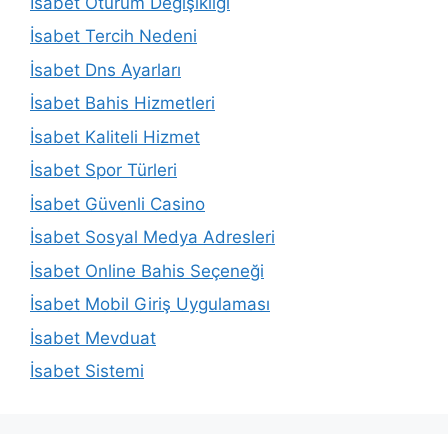
İsabet Oturum Değişikliği
İsabet Tercih Nedeni
İsabet Dns Ayarları
İsabet Bahis Hizmetleri
İsabet Kaliteli Hizmet
İsabet Spor Türleri
İsabet Güvenli Casino
İsabet Sosyal Medya Adresleri
İsabet Online Bahis Seçeneği
İsabet Mobil Giriş Uygulaması
İsabet Mevduat
İsabet Sistemi