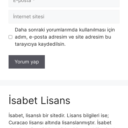
posta
İnternet
sitesi
Daha sonraki yorumlarımda kullanılması için
adım, e-posta adresim ve site adresim bu
tarayıcıya kaydedilsin.
İsabet Lisans
İsabet, lisanslı bir sitedir. Lisans bilgileri ise;
Curacao lisansı altında lisanslanmıştır. İsabet