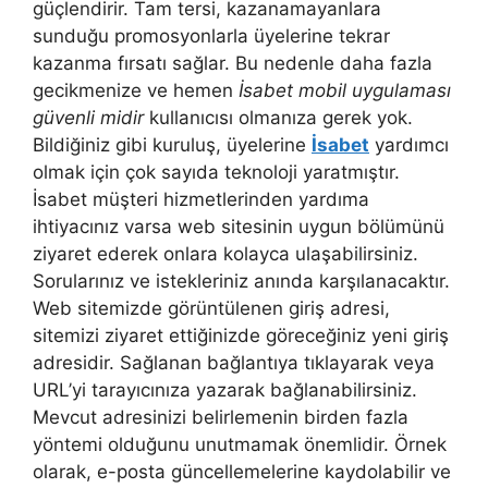
güçlendirir. Tam tersi, kazanamayanlara
sunduğu promosyonlarla üyelerine tekrar
kazanma fırsatı sağlar. Bu nedenle daha fazla
gecikmenize ve hemen
İsabet mobil uygulaması
güvenli midir
kullanıcısı olmanıza gerek yok.
Bildiğiniz gibi kuruluş, üyelerine
İsabet
yardımcı
olmak için çok sayıda teknoloji yaratmıştır.
İsabet müşteri hizmetlerinden yardıma
ihtiyacınız varsa web sitesinin uygun bölümünü
ziyaret ederek onlara kolayca ulaşabilirsiniz.
Sorularınız ve istekleriniz anında karşılanacaktır.
Web sitemizde görüntülenen giriş adresi,
sitemizi ziyaret ettiğinizde göreceğiniz yeni giriş
adresidir. Sağlanan bağlantıya tıklayarak veya
URL’yi tarayıcınıza yazarak bağlanabilirsiniz.
Mevcut adresinizi belirlemenin birden fazla
yöntemi olduğunu unutmamak önemlidir. Örnek
olarak, e-posta güncellemelerine kaydolabilir ve