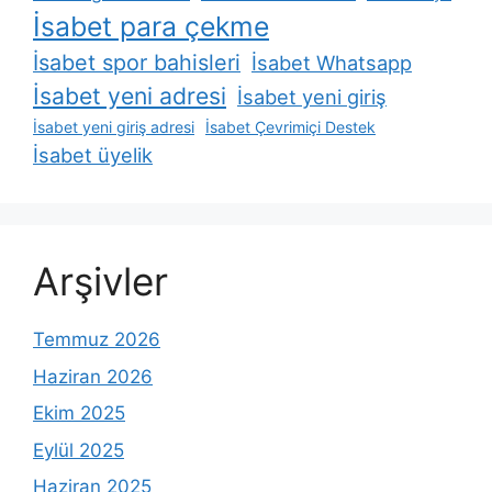
İsabet para çekme
İsabet spor bahisleri
İsabet Whatsapp
İsabet yeni adresi
İsabet yeni giriş
İsabet yeni giriş adresi
İsabet Çevrimiçi Destek
İsabet üyelik
Arşivler
Temmuz 2026
Haziran 2026
Ekim 2025
Eylül 2025
Haziran 2025