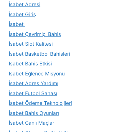
İsabet Adresi
İsabet Giriş
İsabet
İsabet Çevrimiçi Bahis
İsabet Slot Kalitesi
İsabet Basketbol Bahisleri
İsabet Bahis Etkisi
İsabet Eğlence Misyonu
İsabet Adres Yardımı
İsabet Futbol Sahası
İsabet Ödeme Teknolojileri
İsabet Bahis Oyunları
İsabet Canlı Maçlar