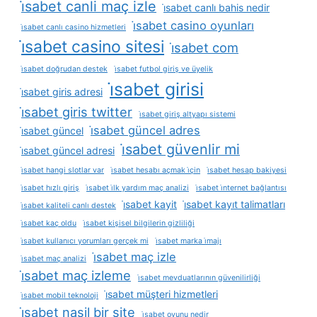
i̇sabet canli maç izle
i̇sabet canlı bahis nedir
i̇sabet casino oyunları
i̇sabet canlı casino hizmetleri
i̇sabet casino sitesi
i̇sabet com
i̇sabet doğrudan destek
i̇sabet futbol giriş ve üyelik
i̇sabet girisi
i̇sabet giris adresi
i̇sabet giris twitter
i̇sabet giriş altyapı sistemi
i̇sabet güncel adres
i̇sabet güncel
i̇sabet güvenlir mi
i̇sabet güncel adresi
i̇sabet hangi slotlar var
i̇sabet hesabı açmak i̇çin
i̇sabet hesap bakiyesi
i̇sabet hızlı giriş
i̇sabet i̇lk yardım maç analizi
i̇sabet i̇nternet bağlantısı
i̇sabet kayit
i̇sabet kayıt talimatları
i̇sabet kaliteli canlı destek
i̇sabet kaç oldu
i̇sabet kişisel bilgilerin gizliliği
i̇sabet kullanıcı yorumları gerçek mi
i̇sabet marka i̇majı
i̇sabet maç izle
i̇sabet maç analizi
i̇sabet maç izleme
i̇sabet mevduatlarının güvenilirliği
i̇sabet müşteri hizmetleri
i̇sabet mobil teknoloji
i̇sabet nasil bir site
i̇sabet oyunu nedir