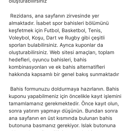
oluşturabilirsiniz
Rezidans, ana sayfanın zirvesinde yer
almaktadır. İsabet spor bahisleri bölümünü
keşfetmek için Futbol, ​​Basketbol, ​​Tenis,
Voleybol, Koşu, Dart ve Rugby gibi çeşitli
sporları bulabilirsiniz. Ayrıca kuponlar da
oluşturabilirsiniz. Web sitesi amaçları, toplam
hedefleri, oyuncu bahisleri, bahis
kombinasyonları ve ek bahis alternatifleri
hakkında kapsamlı bir genel bakış sunmaktadır
Bahis formunuzu doldurmaya hazırlanın. Bahis
kuponu yapabilmeniz için öncelikle kayıt işlemini
tamamlamanız gerekmektedir. Önce kayıt olun,
sonra yatırım yapmayı düşünün. Bundan sonra
ana sayfanın en üst kısmında bulunan bahis
butonuna basmanız gerekiyor. Islak butonuna