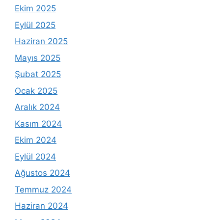
Ekim 2025
Eylül 2025
Haziran 2025
Mayıs 2025
Şubat 2025
Ocak 2025
Aralık 2024
Kasım 2024
Ekim 2024
Eylül 2024
Ağustos 2024
Temmuz 2024
Haziran 2024