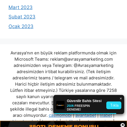
Mart 2023
Şubat 2023
Ocak 2023
Avrasya'nın en büyük reklam platformunda olmak için
Microsoft Teams:
reklam@avrasyamarketing.com
adresimizden veya Telegram: @Avrasyamarketing
adresimizden irtibat kurabilirsiniz. (Tek iletişim
adreslerimiz teams / telegram ve mail adresimizdir.
Harici hiçbir iletişim adresimiz bulunmamaktadır.
Lütfen itibar etmeyiniz.) Türkiye yasalarına göre 7258
sayılı kanun uyarınca yasa dışı bahis oynamanın
cezaları mevcuttur. Şu an bulunduğunuz site hiç bir
şekilde illegal bahis oyunları oynatmıyor ve oynamaya
aracı olmuyordur.
casinomobi
|
avantajbet
|
lilabet
|
hipodrombet
|
baymisli
|
mislibet
|
cratospremium
|
×