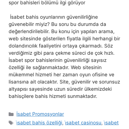
spor bahisleri bölümü ilgi görüyor
İsabet bahis oyunlarının güvenilirliğine
güvenebilir miyiz? Bu soru bu durumda da
değerlendirilebilir. Bu konu için yapılan arama,
web sitesinde gösterilen fiyatla ilgili herhangi bir
dolandırıcılık faaliyetini ortaya çıkarmadı. Söz
verdiğimiz gibi para çekme süreci de çok hızlı.
İsabet spor bahislerinin güvenilirliği sayısız
özelliği ile sağlanmaktadır. Web sitesinin
mükemmel hizmeti her zaman oyun ofisine ve
lisansına ait olacaktır. Site, güvenilir ve sorunsuz
altyapısı sayesinde uzun süredir ülkemizdeki
bahisçilere bahis hizmeti sunmaktadır.
Kategoriler
İsabet Promosyonlar
Etiketler
i̇sabet bahis özelliği
,
i̇sabet casinosu
,
i̇sabet