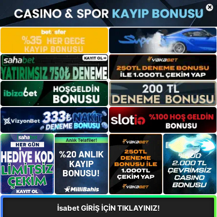
×
İsabet GİRİŞ İÇİN TIKLAYINIZ!