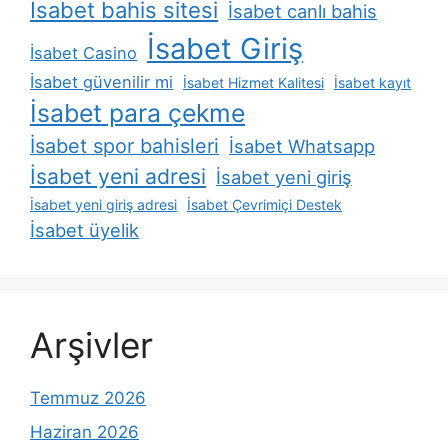
İsabet bahis sitesi
İsabet canlı bahis
İsabet Giriş
İsabet Casino
İsabet güvenilir mi
İsabet Hizmet Kalitesi
İsabet kayıt
İsabet para çekme
İsabet spor bahisleri
İsabet Whatsapp
İsabet yeni adresi
İsabet yeni giriş
İsabet yeni giriş adresi
İsabet Çevrimiçi Destek
İsabet üyelik
Arşivler
Temmuz 2026
Haziran 2026