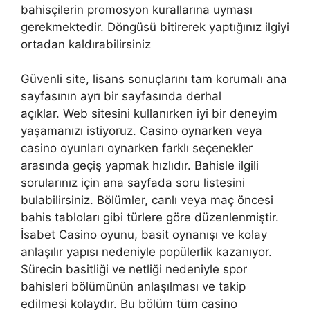
bahisçilerin promosyon kurallarına uyması
gerekmektedir. Döngüsü bitirerek yaptığınız ilgiyi
ortadan kaldırabilirsiniz
Güvenli site, lisans sonuçlarını tam korumalı ana
sayfasının ayrı bir sayfasında derhal
açıklar. Web sitesini kullanırken iyi bir deneyim
yaşamanızı istiyoruz. Casino oynarken veya
casino oyunları oynarken farklı seçenekler
arasında geçiş yapmak hızlıdır. Bahisle ilgili
sorularınız için ana sayfada soru listesini
bulabilirsiniz. Bölümler, canlı veya maç öncesi
bahis tabloları gibi türlere göre düzenlenmiştir.
İsabet Casino oyunu, basit oynanışı ve kolay
anlaşılır yapısı nedeniyle popülerlik kazanıyor.
Sürecin basitliği ve netliği nedeniyle spor
bahisleri bölümünün anlaşılması ve takip
edilmesi kolaydır. Bu bölüm tüm casino