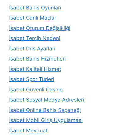
İsabet Bahis Oyunları
İsabet Canlı Maçlar
İsabet Oturum Değişikliği
İsabet Tercih Nedeni
İsabet Dns Ayarları
İsabet Bahis Hizmetleri
İsabet Kaliteli Hizmet
İsabet Spor Türleri
İsabet Güvenli Casino
İsabet Sosyal Medya Adresleri
İsabet Online Bahis Seçeneği
İsabet Mobil Giriş Uygulaması
İsabet Mevduat