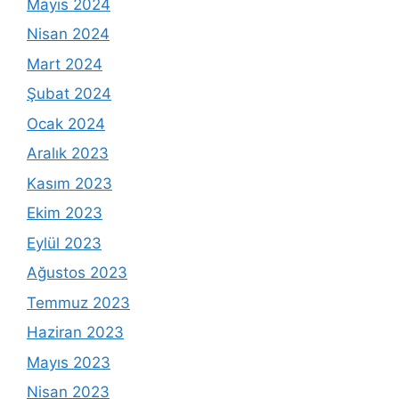
Mayıs 2024
Nisan 2024
Mart 2024
Şubat 2024
Ocak 2024
Aralık 2023
Kasım 2023
Ekim 2023
Eylül 2023
Ağustos 2023
Temmuz 2023
Haziran 2023
Mayıs 2023
Nisan 2023