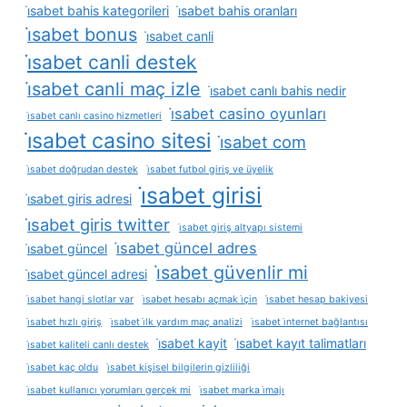
i̇sabet bahis kategorileri
i̇sabet bahis oranları
i̇sabet bonus
i̇sabet canli
i̇sabet canli destek
i̇sabet canli maç izle
i̇sabet canlı bahis nedir
i̇sabet casino oyunları
i̇sabet canlı casino hizmetleri
i̇sabet casino sitesi
i̇sabet com
i̇sabet doğrudan destek
i̇sabet futbol giriş ve üyelik
i̇sabet girisi
i̇sabet giris adresi
i̇sabet giris twitter
i̇sabet giriş altyapı sistemi
i̇sabet güncel adres
i̇sabet güncel
i̇sabet güvenlir mi
i̇sabet güncel adresi
i̇sabet hangi slotlar var
i̇sabet hesabı açmak i̇çin
i̇sabet hesap bakiyesi
i̇sabet hızlı giriş
i̇sabet i̇lk yardım maç analizi
i̇sabet i̇nternet bağlantısı
i̇sabet kayit
i̇sabet kayıt talimatları
i̇sabet kaliteli canlı destek
i̇sabet kaç oldu
i̇sabet kişisel bilgilerin gizliliği
i̇sabet kullanıcı yorumları gerçek mi
i̇sabet marka i̇majı