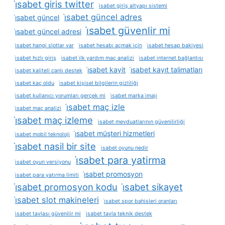
i̇sabet giris twitter
i̇sabet giriş altyapı sistemi
i̇sabet güncel adres
i̇sabet güncel
i̇sabet güvenlir mi
i̇sabet güncel adresi
i̇sabet hangi slotlar var
i̇sabet hesabı açmak i̇çin
i̇sabet hesap bakiyesi
i̇sabet hızlı giriş
i̇sabet i̇lk yardım maç analizi
i̇sabet i̇nternet bağlantısı
i̇sabet kayit
i̇sabet kayıt talimatları
i̇sabet kaliteli canlı destek
i̇sabet kaç oldu
i̇sabet kişisel bilgilerin gizliliği
i̇sabet kullanıcı yorumları gerçek mi
i̇sabet marka i̇majı
i̇sabet maç izle
i̇sabet maç analizi
i̇sabet maç izleme
i̇sabet mevduatlarının güvenilirliği
i̇sabet müşteri hizmetleri
i̇sabet mobil teknoloji
i̇sabet nasil bir site
i̇sabet oyunu nedir
i̇sabet para yatirma
i̇sabet oyun versiyonu
i̇sabet promosyon
i̇sabet para yatırma limiti
i̇sabet promosyon kodu
i̇sabet sikayet
i̇sabet slot makineleri
i̇sabet spor bahisleri oranları
i̇sabet tavlası güvenilir mi
i̇sabet tavla teknik destek