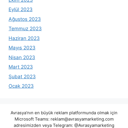
Eylül 2023
Ağustos 2023
Temmuz 2023
Haziran 2023
Mayıs 2023
Nisan 2023
Mart 2023
Şubat 2023
Ocak 2023
Avrasya'nın en büyük reklam platformunda olmak için
Microsoft Teams:
reklam@avrasyamarketing.com
adresimizden veya Telegram: @Avrasyamarketing