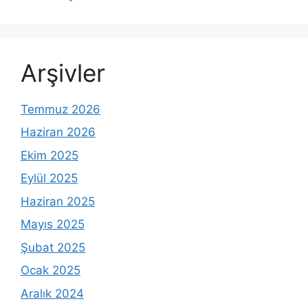
Arşivler
Temmuz 2026
Haziran 2026
Ekim 2025
Eylül 2025
Haziran 2025
Mayıs 2025
Şubat 2025
Ocak 2025
Aralık 2024