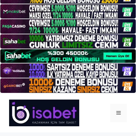
İçeriğe
atla
Menü