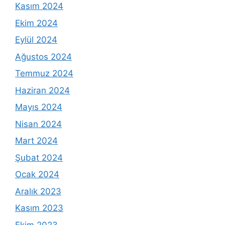
Kasım 2024
Ekim 2024
Eylül 2024
Ağustos 2024
Temmuz 2024
Haziran 2024
Mayıs 2024
Nisan 2024
Mart 2024
Şubat 2024
Ocak 2024
Aralık 2023
Kasım 2023
Ekim 2023