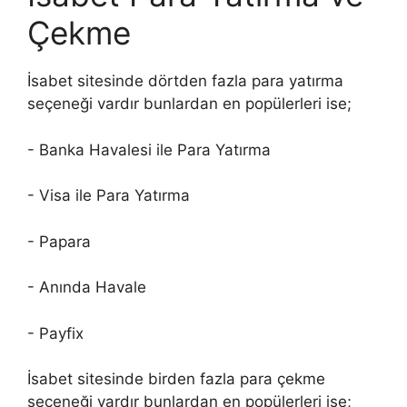
Çekme
İsabet sitesinde dörtden fazla para yatırma
seçeneği vardır bunlardan en popülerleri ise;
- Banka Havalesi ile Para Yatırma
- Visa ile Para Yatırma
- Papara
- Anında Havale
- Payfix
İsabet sitesinde birden fazla para çekme
seçeneği vardır bunlardan en popülerleri ise;