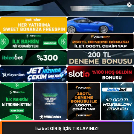
×
İsabet GİRİŞ İÇİN TIKLAYINIZ!